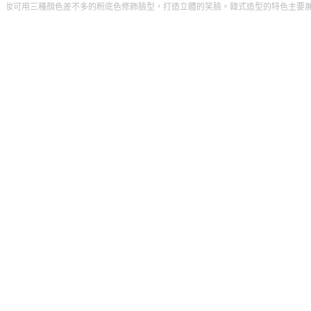
色差不多的粉底色修飾臉型，打造立體的笑臉。韓式造型的特色主要展現在頭部造型上