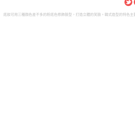
三種顔色差不多的粉底色修飾臉型，打造立體的笑臉。韓式造型的特色主要展現在頭部