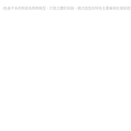
底色修飾臉型，打造立體的笑臉。韓式造型的特色主要展現在頭部造型上。隨著韓劇和