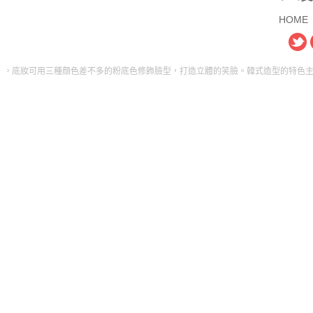
HOME
三種顔色差不多的粉底色修飾臉型，打造立體的笑臉。韓式造型的特色主要展現在頭部造